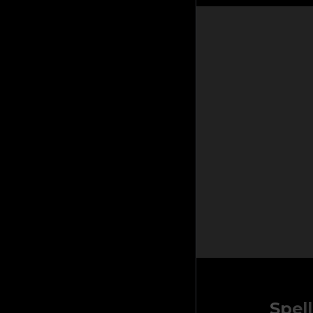
Spell