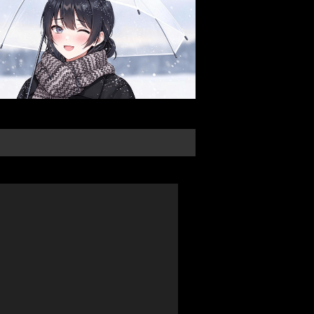
립틱으로 변환