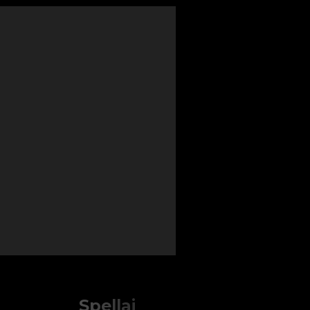
Spellai