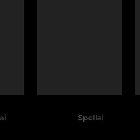
ai
Spellai