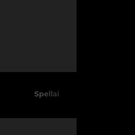
Spellai